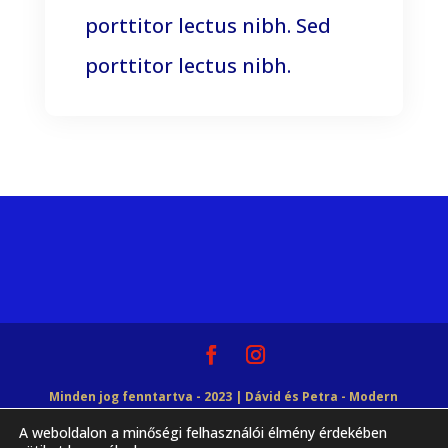
porttitor lectus nibh. Sed
porttitor lectus nibh.
Minden jog fenntartva - 2023 | Dávid és Petra - Modern
A weboldalon a minőségi felhasználói élmény érdekében
Tudásbázis | Győrffy Dávid EV |
Adatvédelmi