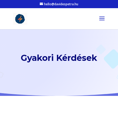
hello@davidespetra.hu
Gyakori Kérdések