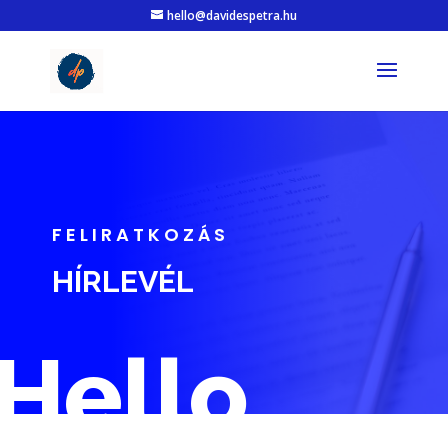
hello@davidespetra.hu
FELIRATKOZÁS
HÍRLEVÉL
Hello