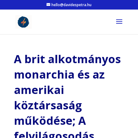
hello@davidespetra.hu
A brit alkotmányos
monarchia és az
amerikai
köztársaság
működése; A
felvilágosodás