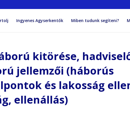
rtolj
Ingyenes Agyserkentők
Miben tudunk segíteni?
M
áború kitörése, hadvisel
orú jellemzői (háborús
lpontok és lakosság elle
g, ellenállás)