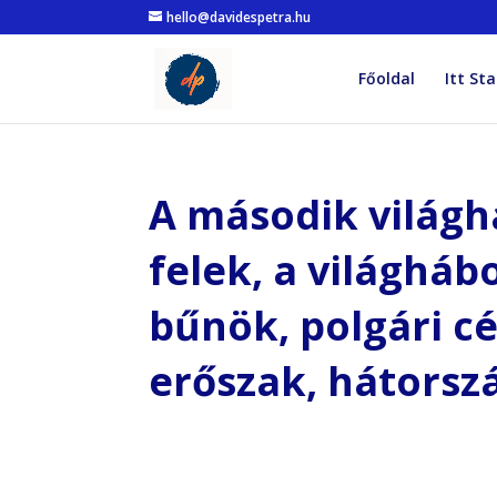
hello@davidespetra.hu
Főoldal
Itt Sta
A második világh
felek, a világháb
bűnök, polgári cé
erőszak, hátorszá