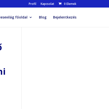
Profil
Kapcsolat
0 Elemek
esevilág főoldal
Blog
Bejelentkezés
ő
ni