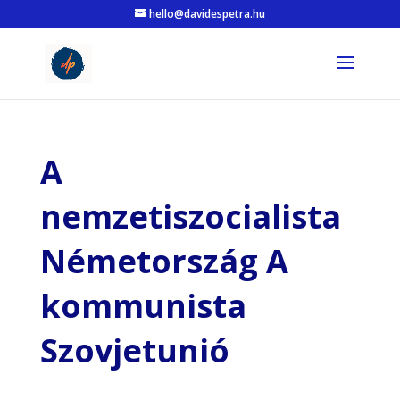
hello@davidespetra.hu
A
nemzetiszocialista
Németország A
kommunista
Szovjetunió