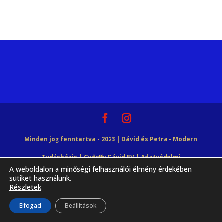
Minden jog fenntartva - 2023 | Dávid és Petra - Modern
Tudásbázis | Győrffy Dávid EV |
Adatvédelmi
A weboldalon a minőségi felhasználói élmény érdekében
tájékoztató
|
Vásárlási Feltételek
|
sütiket használunk.
Részletek
HTML Snippets
Powered By :
XYZScripts.com
Elfogad
Beállítások