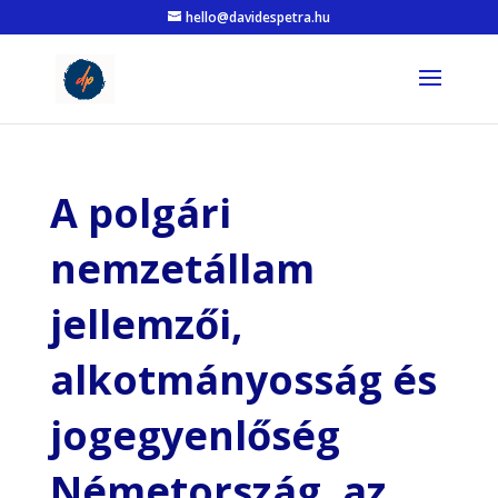
hello@davidespetra.hu
A polgári
nemzetállam
jellemzői,
alkotmányosság és
jogegyenlőség
Németország, az