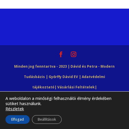
Minden jog fenntartva - 2023 | Dávid és Petra - Modern
Tudásbázis | Győrffy Dávid EV |
Adatvédelmi
tájékoztató
|
Vásárlási Feltételek
|
A weboldalon a minőségi felhasználói élmény érdekében
HTML Snippets
Powered By :
XYZScripts.com
sütiket használunk.
Részletek
Elfogad
Beállítások