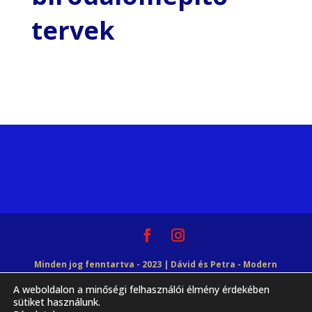
tervek
Minden jog fenntartva - 2023 | Dávid és Petra - Modern
A weboldalon a minőségi felhasználói élmény érdekében
Tudásbázis | Győrffy Dávid EV |
Adatvédelmi
sütiket használunk.