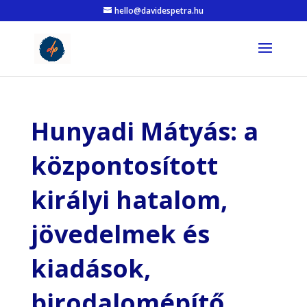
hello@davidespetra.hu
Hunyadi Mátyás: a
központosított
királyi hatalom,
jövedelmek és
kiadások,
birodalomépítő