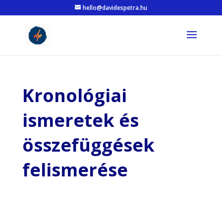
hello@davidespetra.hu
Kronológiai
ismeretek és
összefüggések
felismerése