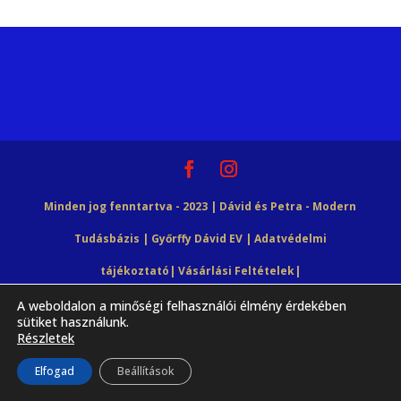
Minden jog fenntartva - 2023 | Dávid és Petra - Modern
Tudásbázis | Győrffy Dávid EV |
Adatvédelmi
tájékoztató
|
Vásárlási Feltételek
|
A weboldalon a minőségi felhasználói élmény érdekében
HTML Snippets
Powered By :
XYZScripts.com
sütiket használunk.
Részletek
Elfogad
Beállítások