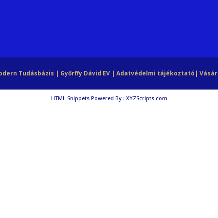
Modern Tudásbázis | Győrffy Dávid EV |
Adatvédelmi tájékoztató
|
Vásár
HTML Snippets
Powered By :
XYZScripts.com