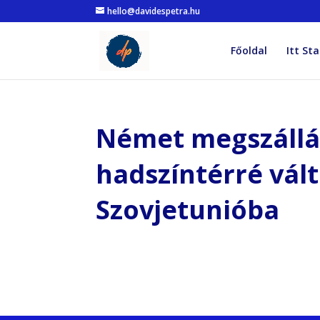
hello@davidespetra.hu
Főoldal
Itt Sta
Német megszállás,
hadszíntérré vált
Szovjetunióba