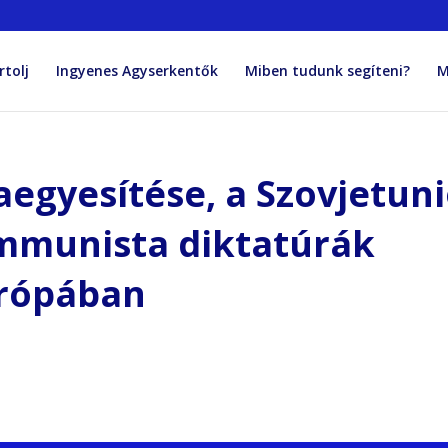
rtolj
Ingyenes Agyserkentők
Miben tudunk segíteni?
M
egyesítése, a Szovjetun
ommunista diktatúrák
urópában