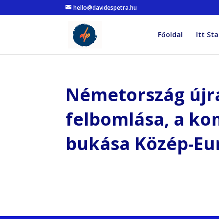
hello@davidespetra.hu
Főoldal
Itt Sta
Németország újra
felbomlása, a k
bukása Közép-E