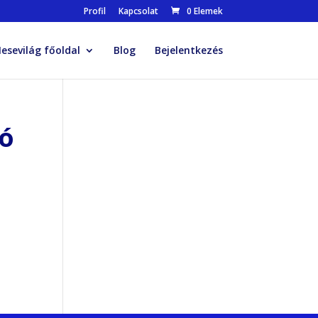
Profil
Kapcsolat
0 Elemek
esevilág főoldal
Blog
Bejelentkezés
ió