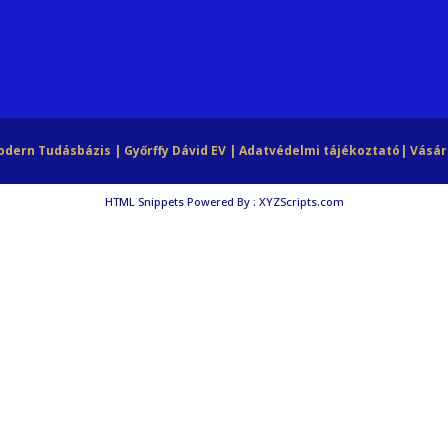
Modern Tudásbázis | Győrffy Dávid EV |
Adatvédelmi tájékoztató
|
Vásár
HTML Snippets
Powered By :
XYZScripts.com