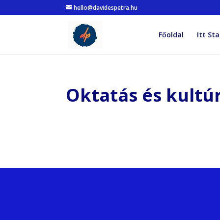
hello@davidespetra.hu
Főoldal
Itt Sta
Oktatás és kultú