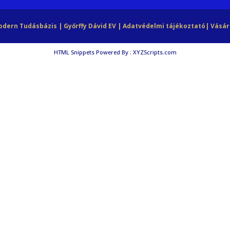
Modern Tudásbázis | Győrffy Dávid EV |
Adatvédelmi tájékoztató
|
Vásár
HTML Snippets
Powered By :
XYZScripts.com