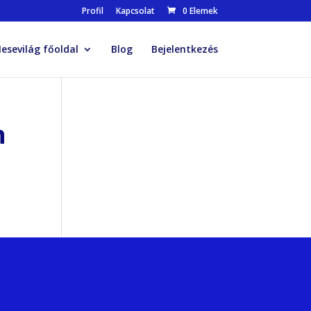
Profil
Kapcsolat
0 Elemek
esevilág főoldal
Blog
Bejelentkezés
n