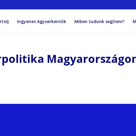
rtolj
Ingyenes Agyserkentők
Miben tudunk segíteni?
M
rpolitika Magyarországo