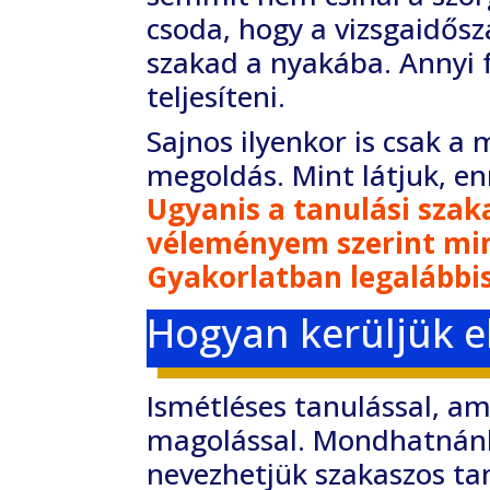
csoda, hogy a vizsgaidő
szakad a nyakába. Annyi 
teljesíteni.
Sajnos ilyenkor is csak 
megoldás. Mint
látjuk, e
Ugyanis a tanulási sza
véleményem szerint min
Gyakorlatban legalábbis
Hogyan kerüljük e
Ismétléses tanulással, a
magolással. Mondhatná
nevezhetjük szakaszos ta