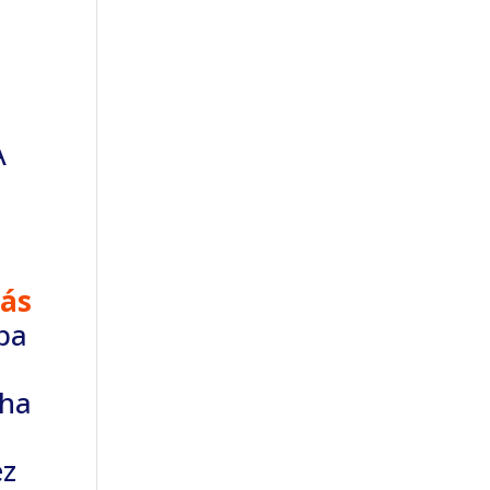
A
tás
iba
 ha
ez