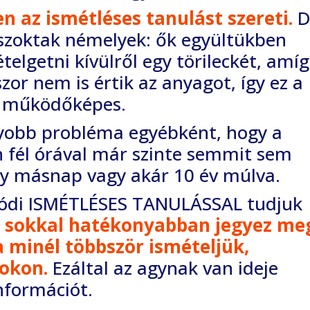
n az ismétléses tanulást szereti.
D
szoktak némelyek: ők együltükben
telgetni
kívülről egy törileckét, amíg
zor nem is értik az anyagot,
így ez a
n működőképes.
gyobb probléma egyébként, hogy a
 fél órával már szinte semmit sem
gy másnap vagy
akár 10 év múlva.
alódi ISMÉTLÉSES TANULÁSSAL tudjuk
 sokkal hatékonyabban jegyez me
a minél
többször ismételjük,
okon.
Ezáltal az agynak van ideje
információt.