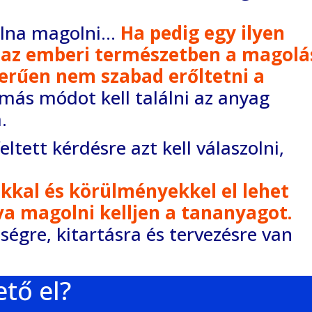
volna magolni…
Ha pedig egy ilyen
 az emberi természetben a magolá
szerűen nem
szabad erőltetni a
más módot kell találni az anyag
.
ltett kérdésre azt kell válaszolni,
kkal és körülményekkel el lehet
va magolni kelljen a tananyagot.
égre, kitartásra és tervezésre van
tő el?