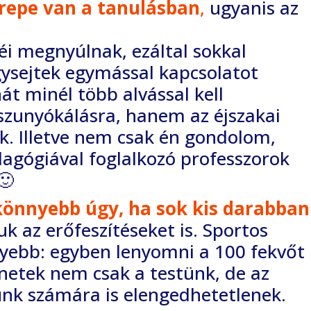
zerepe van a tanulásban
,
ugyanis az
éi megnyúlnak, ezáltal sokkal
ysejtek egymással kapcsolatot
ehát minél több alvással
kell
 szunyókálásra, hanem az éjszakai
k. Illetve nem csak én gondolom,
dagógiával
foglalkozó professzorok
🙂
könnyebb úgy, ha sok kis darabban
juk az erőfeszítéseket is. Sportos
nyebb: egyben
lenyomni a 100 fekvőt
ünetek nem csak a testünk, de az
nk számára is elengedhetetlenek.