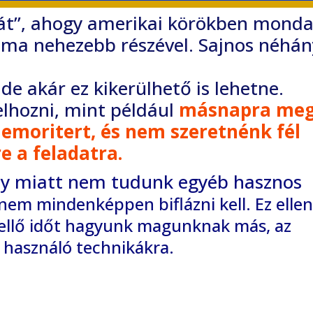
kát”, ahogy amerikai körökben monda
éma nehezebb részével. Sajnos néhán
e akár ez kikerülhető is lehetne.
felhozni, mint például
másnapra me
memoritert, és
nem szeretnénk fél
e a feladatra.
ány miatt nem tudunk egyéb hasznos
nem mindenképpen biflázni kell. Ez elle
ellő időt hagyunk magunknak más, az
s használó technikákra.