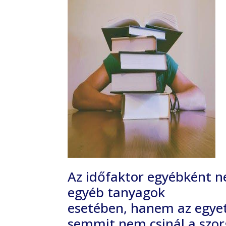
Az időfaktor egyébként n
egyéb tanyagok
esetében, hanem az egyet
semmit nem csinál a
szor