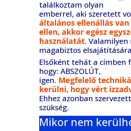
találkoztam olyan
emberrel, aki szeretett 
általános ellenállás
van
ellen, akkor egész egy
használatát.
Valamilyen 
magabiztos elsajátítására
Elsőként tehát a címben fe
hogy: ABSZOLÚT,
igen.
Megfelelő techniká
kerülni, hogy vért
izzad
Ehhez azonban szervezetts
szükség.
Mikor nem kerülhe