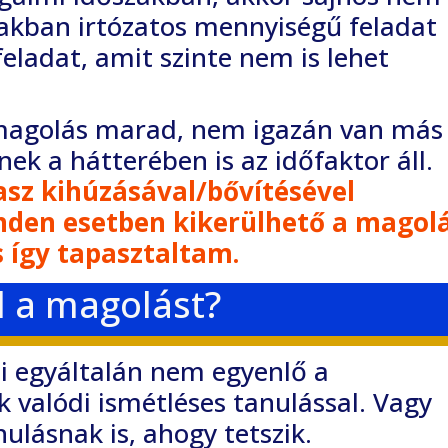
szakban
irtózatos mennyiségű feladat
feladat, amit szinte nem is
lehet
a magolás marad, nem igazán van más
nnek a hátterében is az időfaktor áll.
kasz
kihúzásával/bővítésével
den esetben kikerülhető a
magolá
 így tapasztaltam.
l a magolást?
mi egyáltalán nem egyenlő a
nk
valódi ismétléses tanulással. Vagy
nulásnak is, ahogy
tetszik.