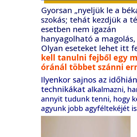
Gyorsan „nyeljük le a bé
szokás; tehát
kezdjük a t
esetben nem igazán
hanyagolható a magolás, d
Olyan eseteket lehet
itt 
kell tanulni fejből egy 
óránál többet szánni err
Ilyenkor sajnos az időhi
technikákat
alkalmazni, ha
annyit tudunk tenni, hogy
k
agyunk jobb agyféltekéjét i