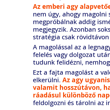
Az emberi agy alapvetőe
nem úgy, ahogy
magolni 
megpróbálnak addig ismé
megjegyzik. Azonban soks
stratégia csak rövidtávo
A magolással az a legna
felelés vagy dolgozat
után
tudunk felidézni, nemho
Ezt a fajta magolást a v
elkerülni.
Az agy
ugyanis
valamit hosszútávon, h
ráadásul különböző nap
feldolgozni és tárolni az 