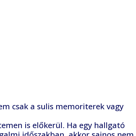
em csak a sulis memoriterek vagy
emen is előkerül. Ha egy hallgató
galmi időszakban, akkor sajnos nem