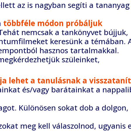
lett az is nagyban segíti a tananyag
a
többféle módon próbáljuk
Tehát nemcsak a tankönyvet bújjuk,
ntumfilmeket
keresünk a témában. 
szempontból hasznos
tartalmakkal.
megkérdezhetjük szüleinket,
a lehet a tanulásnak a visszataní
ainkat és/vagy barátainkat a nappal
agot. Különösen sokat dob a dolgon,
zokat meg kell válaszolnod, ugyanis 