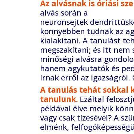
Az alvásnak is óriási s
alvás során a
neuronsejtek dendrittüsk
könnyebben tudnak az
ag
kialakítani. A tanulást t
megszakítani; és itt nem
minőségi alvásra
gondolo
hanem agykutatók és pe
írnak erről az igazságról. 
A tanulás tehát sokkal 
tanulunk.
Ezáltal
feloszt
példával élve melyik kön
vagy csak tízesével? A sz
elménk, felfogóképességü