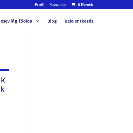
Profil
Kapcsolat
0 Elemek
esevilág főoldal
Blog
Bejelentkezés
ak
ak
l