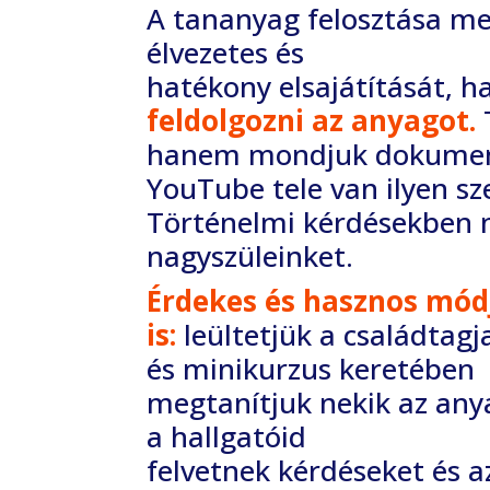
A tananyag felosztása mel
élvezetes és
hatékony elsajátítását, h
feldolgozni az anyagot.
hanem mondjuk dokume
YouTube tele van ilyen 
Történelmi kérdésekben 
nagyszüleinket.
Érdekes és hasznos módj
is:
leültetjük a
családtagj
és minikurzus keretében
megtanítjuk nekik az any
a hallgatóid
felvetnek kérdéseket és a