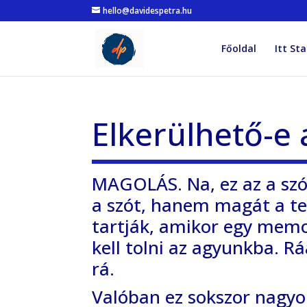
hello@davidespetra.hu
Főoldal
Itt Sta
Elkerülhető-e
MAGOLÁS. Na, ez az a szó
a szót, hanem magát a te
tartják, amikor egy memor
kell tolni az agyunkba. R
rá.
Valóban ez sokszor nagyo