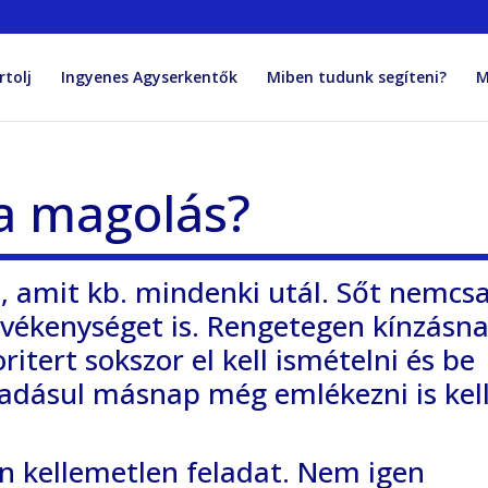
rtolj
Ingyenes Agyserkentők
Miben tudunk segíteni?
M
 a magolás?
, amit kb. mindenki utál. Sőt nemcs
vékenységet is. Rengetegen kínzásn
itert sokszor el kell ismételni és be
áadásul másnap még emlékezni is kel
n kellemetlen feladat. Nem igen