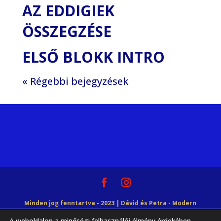
AZ EDDIGIEK
ÖSSZEGZÉSE
ELSŐ BLOKK INTRO
« Régebbi bejegyzések
Minden jog fenntartva - 2023 | Dávid és Petra - Modern
A weboldalon a minőségi felhasználói élmény érdekében
Tudásbázis | Győrffy Dávid EV |
Adatvédelmi